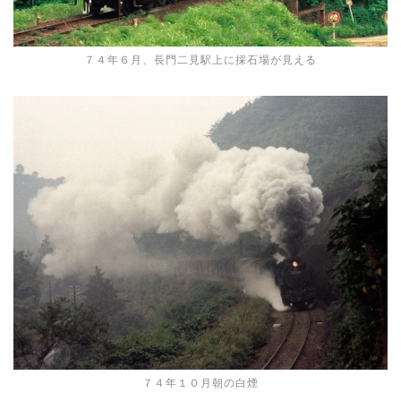
７４年６月、長門二見駅上に採石場が見える
７４年１０月朝の白煙