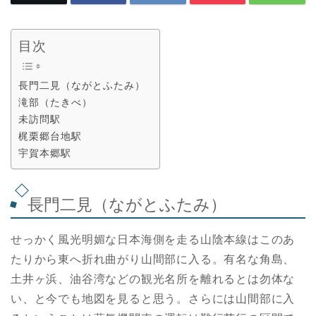
目次
長門二見（ながとふたみ）
滝部（たきべ）
未訪問駅
梶栗郷台地駅
宇賀本郷駅
長門二見（ながとふたみ）
せっかく風光明媚な日本海側を走る山陰本線はこのあ
たりから東へ折れ曲がり山間部に入る。有名な角島、
土井ヶ浜、油谷湾などの観光名所を離れるとは勿体な
い、と今でも地図を見ると思う。さらには山間部に入