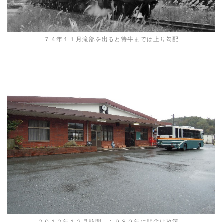
７４年１１月滝部を出ると特牛までは上り勾配
２０１２年１２月訪問、１９８０年に駅舎は改築。