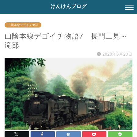
けんけんブログ
山陰本線デゴイチ物語
山陰本線デゴイチ物語7 長門二見～
滝部
2020年8月20日