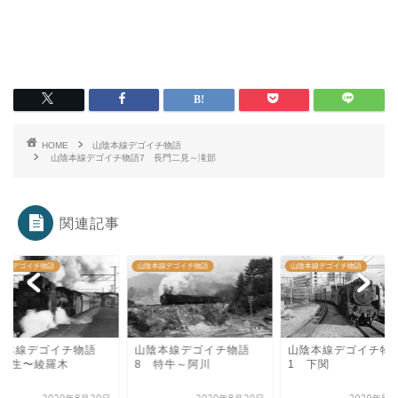
HOME
山陰本線デゴイチ物語
山陰本線デゴイチ物語7 長門二見～滝部
関連記事
本線デゴイチ物語
山陰本線デゴイチ物語
山陰本線デゴイチ物語
陰本線デゴイチ物語
山陰本線デゴイチ物語
山陰本線デゴイチ物
 幡生〜綾羅木
8 特牛～阿川
1 下関