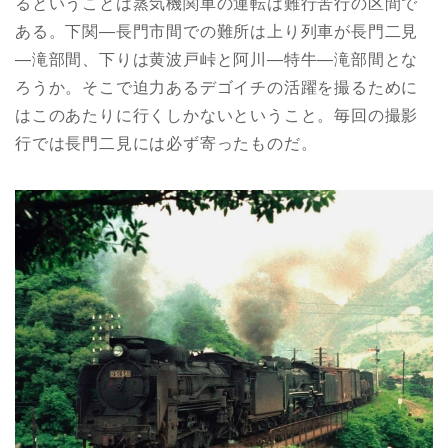
るということは蒸気機関車の運転は難行苦行の区間で
ある。下関―長門市間での難所は上り列車が長門二見
―滝部間、下りは黄波戸峠と阿川―特牛―滝部間とな
ろうか。そこで迫力あるデゴイチの活躍を撮るために
はこのあたりに行くしかないということ。毎回の撮影
行では長門二見には必ず寄ったものだ。