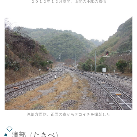
２０１２年１２月訪問、山間の小駅の風情
滝部方面側、正面の森からデゴイチを撮影した
滝部（たきべ）