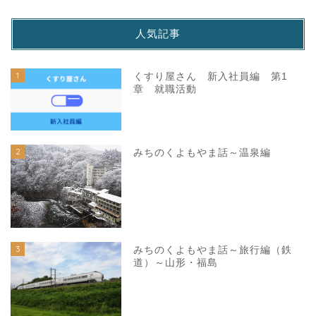
人気記事
1
くすり屋さん 新入社員編 第1
章 就職活動
2
みちのくよもやま話～温泉編
3
みちのくよもやま話～旅行編（鉄
道）～山形・福島