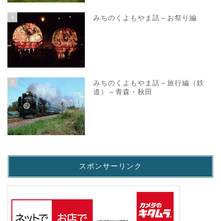
4
みちのくよもやま話～お祭り編
5
みちのくよもやま話～旅行編（鉄
道）～青森・秋田
スポンサーリンク