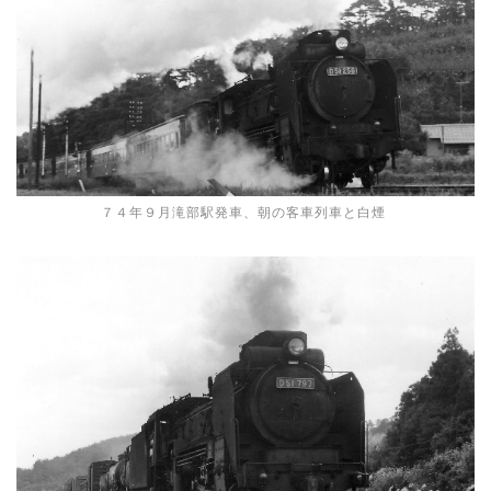
７４年９月滝部駅発車、朝の客車列車と白煙