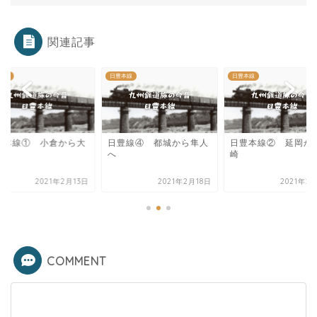
関連記事
本線
日豊本線
日豊本線
豊本線① 小倉から大
日豊線④ 都城から隼人
日豊本線② 延岡か
へ
崎
2021年2月13日
2021年2月18日
2021年2
COMMENT