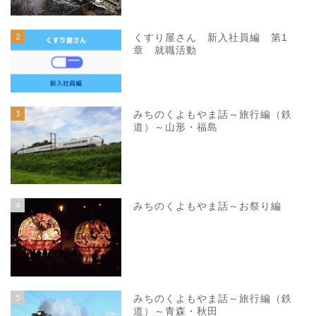
2
くすり屋さん 新入社員編 第1
章 就職活動
3
みちのくよもやま話～旅行編（鉄
道）～山形・福島
4
みちのくよもやま話～お祭り編
5
みちのくよもやま話～旅行編（鉄
道）～青森・秋田