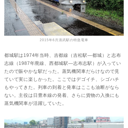
2015年6月清武駅の特急電車
都城駅は1974年当時、吉都線（吉松駅―都城）と志布
志線（1987年廃線、西都城駅―志布志駅）が入ってい
たので賑やかな駅だった。蒸気機関車だらけなので見
ていて実に楽しかった。ここではデゴイチ、シゴハチ
もやってきた。列車の到着と発車はここも油断がなら
ない。主役は日豊本線の発着、さらに貨物の入換にも
蒸気機関車が活躍していた。