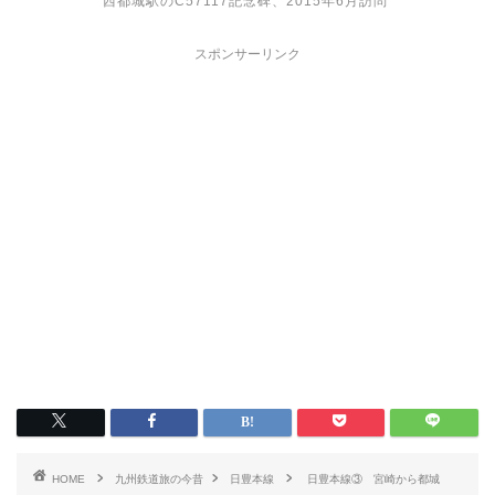
西都城駅のC57117記念碑、2015年6月訪問
スポンサーリンク
HOME
九州鉄道旅の今昔
日豊本線
日豊本線③ 宮崎から都城