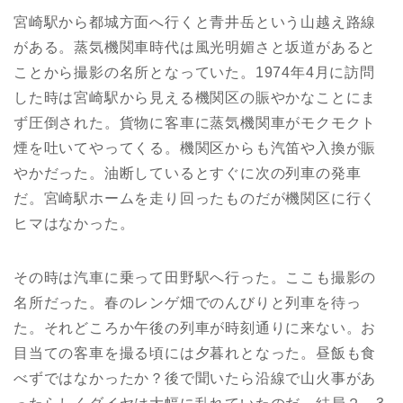
宮崎駅から都城方面へ行くと青井岳という山越え路線
がある。蒸気機関車時代は風光明媚さと坂道があると
ことから撮影の名所となっていた。1974年4月に訪問
した時は宮崎駅から見える機関区の賑やかなことにま
ず圧倒された。貨物に客車に蒸気機関車がモクモクト
煙を吐いてやってくる。機関区からも汽笛や入換が賑
やかだった。油断しているとすぐに次の列車の発車
だ。宮崎駅ホームを走り回ったものだが機関区に行く
ヒマはなかった。
その時は汽車に乗って田野駅へ行った。ここも撮影の
名所だった。春のレンゲ畑でのんびりと列車を待っ
た。それどころか午後の列車が時刻通りに来ない。お
目当ての客車を撮る頃には夕暮れとなった。昼飯も食
べずではなかったか？後で聞いたら沿線で山火事があ