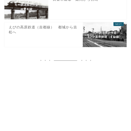
えびの高原鉄道（吉都線） 都城から吉
松へ