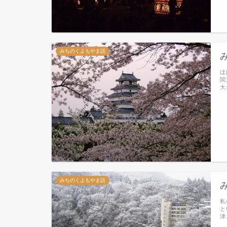
みちのくよもやま話
ほ
関
大
みちのくよもやま話
私
と
津