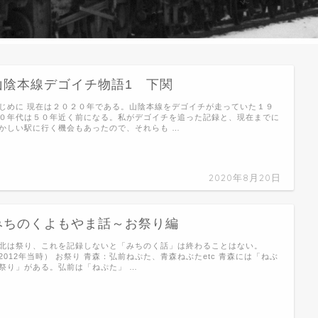
山陰本線デゴイチ物語1 下関
じめに 現在は２０２０年である。山陰本線をデゴイチが走っていた１９
０年代は５０年近く前になる。私がデゴイチを追った記録と、現在までに
かしい駅に行く機会もあったので、それらも …
2020年8月20日
みちのくよもやま話～お祭り編
北は祭り、これを記録しないと「みちのく話」は終わることはない。
2012年当時） お祭り 青森：弘前ねぷた、青森ねぶたetc 青森には「ねぶ
祭り」がある。弘前は「ねぷた」 …