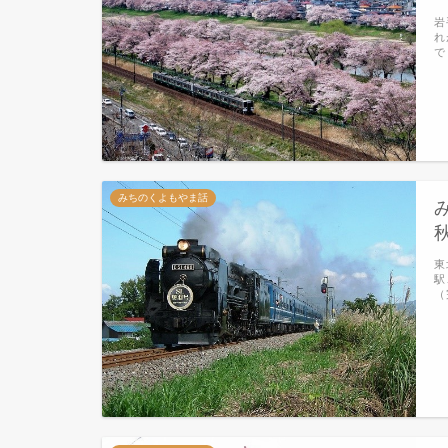
岩
れ
で
みちのくよもやま話
東
駅
（