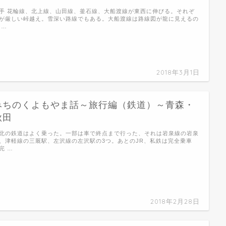
手 花輪線、北上線、山田線、釜石線、大船渡線が東西に伸びる。それぞ
が厳しい峠越え。雪深い路線でもある。大船渡線は路線図が龍に見えるの
 …
2018年3月1日
みちのくよもやま話～旅行編（鉄道）～青森・
秋田
北の鉄道はよく乗った。一部は車で終点まで行った、それは岩泉線の岩泉
、津軽線の三厩駅、左沢線の左沢駅の3つ。あとのJR、私鉄は完全乗車
完 …
2018年2月28日