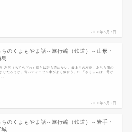
2018年3月7日
みちのくよもやま話～旅行編（鉄道）～山形・
福島
形 左沢（あてらざわ）線とは誰も読めない。最上川の左側、あちら側の
まりだろうか。青いディーゼル車がよく似合う。SL「さくらんぼ」号が
 …
2018年3月2日
みちのくよもやま話～旅行編（鉄道）～岩手・
宮城