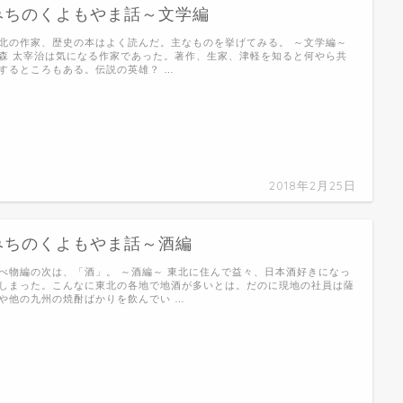
みちのくよもやま話～文学編
北の作家、歴史の本はよく読んだ。主なものを挙げてみる。 ～文学編～
森 太宰治は気になる作家であった。著作、生家、津軽を知ると何やら共
するところもある。伝説の英雄？ …
2018年2月25日
みちのくよもやま話～酒編
べ物編の次は、「酒」。 ～酒編～ 東北に住んで益々、日本酒好きになっ
しまった。こんなに東北の各地で地酒が多いとは。だのに現地の社員は薩
や他の九州の焼酎ばかりを飲んでい …