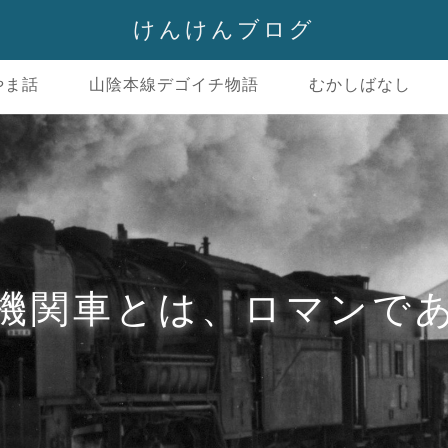
けんけんブログ
やま話
山陰本線デゴイチ物語
むかしばなし
機関車とは、ロマンで