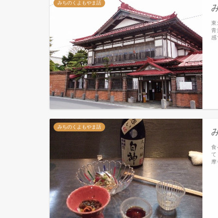
みちのくよもやま話
東
青
感
みちのくよもやま話
食
て
摩