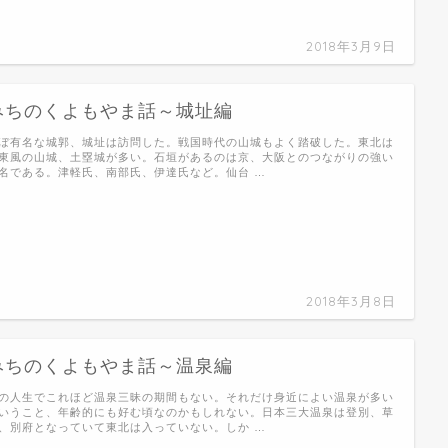
2018年3月9日
みちのくよもやま話～城址編
ぼ有名な城郭、城址は訪問した。戦国時代の山城もよく踏破した。東北は
東風の山城、土塁城が多い。石垣があるのは京、大阪とのつながりの強い
名である。津軽氏、南部氏、伊達氏など。仙台 …
2018年3月8日
みちのくよもやま話～温泉編
の人生でこれほど温泉三昧の期間もない。それだけ身近によい温泉が多い
いうこと、年齢的にも好む頃なのかもしれない。日本三大温泉は登別、草
、別府となっていて東北は入っていない。しか …