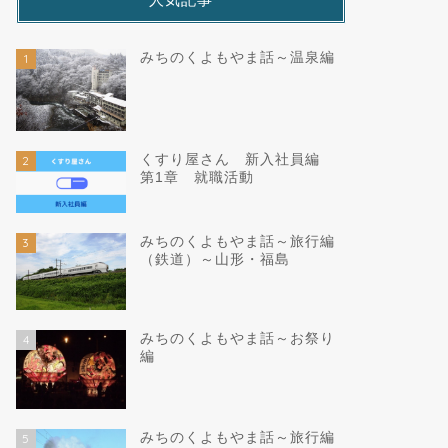
みちのくよもやま話～温泉編
1
くすり屋さん 新入社員編
2
第1章 就職活動
みちのくよもやま話～旅行編
3
（鉄道）～山形・福島
みちのくよもやま話～お祭り
4
編
みちのくよもやま話～旅行編
5