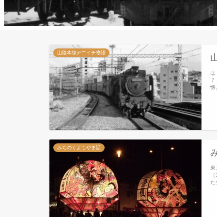
山陰本線デゴイチ物語
は
７
懐
みちのくよもやま話
東
（
た