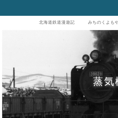
北海道鉄道漫遊記
みちのくよも
蒸気