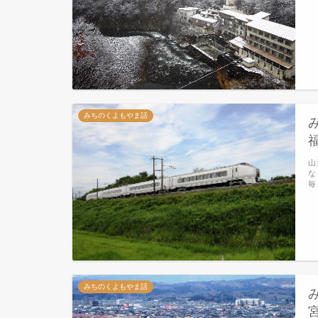
みちのくよもやま話
山
な
毎
みちのくよもやま話