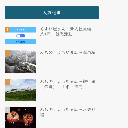
人気記事
くすり屋さん 新入社員編
1
第1章 就職活動
みちのくよもやま話～温泉編
2
みちのくよもやま話～旅行編
3
（鉄道）～山形・福島
みちのくよもやま話～お祭り
4
編