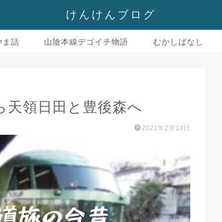
けんけんブログ
やま話
山陰本線デゴイチ物語
むかしばなし
ら天領日田と豊後森へ
2021年2月14日