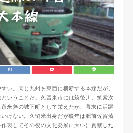
やすい。同じ九州を東西に横断する本線だが、
線ということだ。久留米市には筑後川、筑紫次
久留米藩の城下町として栄えたが、幕末に活躍
はいけない。久留米出身だが晩年は肥前佐賀藩
を作製してその後の文化発展に大いに貢献した