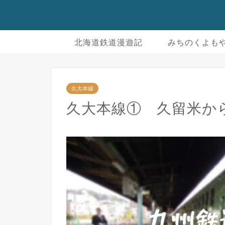
北海道鉄道漫遊記
みちのくよも
久大本線
久大本線① 久留米か