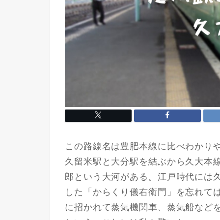
この路線名は豊肥本線に比べわかり
久留米駅と大分駅を結ぶから久大本
郎という大河がある。江戸時代には
した「からくり儀右衛門」を忘れて
に招かれて蒸気機関車、蒸気船など