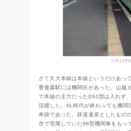
12年12
さて久大本線は本線というだけあって
豊後森駅には機関区があった。山越
で本線の主力だったD51型は入れず、
活躍した。SL時代が終わっても機関
奇跡であった。鉄道遺産としたもの
市で荒廃していた96型機関車をもっ