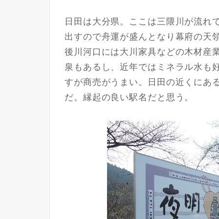
日田は大分県。ここは三隈川が流れ
出すので舟運が盛んとなり幕府の天
後川河口には大川家具などの木材産
泉もあるし、近年ではミネラル水も
すが商売がうまい。日田の近くにあ
だ。縁起の良い駅名だと思う。