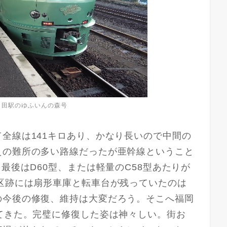
月日田駅のゆふいんの森号
全線は141キロあり、かなり長いので中間の
えの難所の多い路線だったが亜幹線ということ
最後はD60型、または軽量のC58型あたりが
区跡には扇形車庫と転車台が残っていたのは
の今後の修復、維持は大変だろう。そこへ福岡
てきた。完璧に修復した姿は神々しい。街お