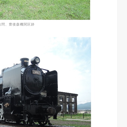
月訪問、豊後森機関区跡