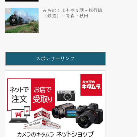
みちのくよもやま話～旅行編
5
（鉄道）～青森・秋田
スポンサーリンク