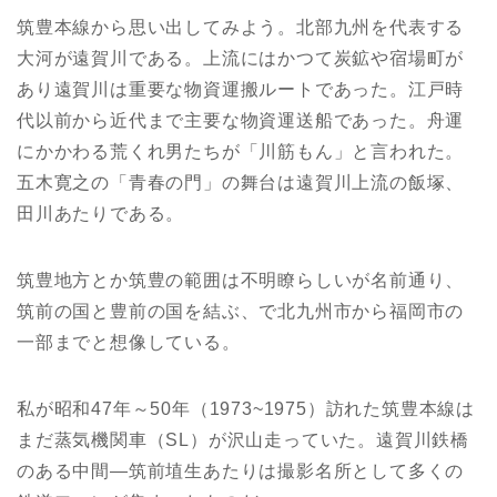
筑豊本線から思い出してみよう。北部九州を代表する
大河が遠賀川である。上流にはかつて炭鉱や宿場町が
あり遠賀川は重要な物資運搬ルートであった。江戸時
代以前から近代まで主要な物資運送船であった。舟運
にかかわる荒くれ男たちが「川筋もん」と言われた。
五木寛之の「青春の門」の舞台は遠賀川上流の飯塚、
田川あたりである。
筑豊地方とか筑豊の範囲は不明瞭らしいが名前通り、
筑前の国と豊前の国を結ぶ、で北九州市から福岡市の
一部までと想像している。
私が昭和47年～50年（1973~1975）訪れた筑豊本線は
まだ蒸気機関車（SL）が沢山走っていた。遠賀川鉄橋
のある中間―筑前埴生あたりは撮影名所として多くの