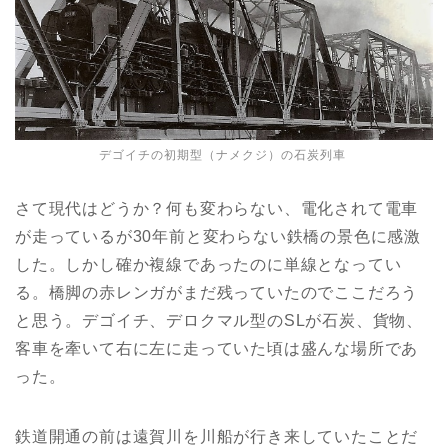
デゴイチの初期型（ナメクジ）の石炭列車
さて現代はどうか？何も変わらない、電化されて電車
が走っているが30年前と変わらない鉄橋の景色に感激
した。しかし確か複線であったのに単線となってい
る。橋脚の赤レンガがまだ残っていたのでここだろう
と思う。デゴイチ、デロクマル型のSLが石炭、貨物、
客車を牽いて右に左に走っていた頃は盛んな場所であ
った。
鉄道開通の前は遠賀川を川船が行き来していたことだ