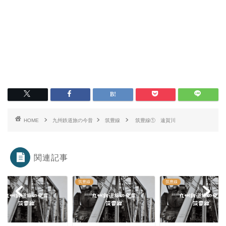
HOME
九州鉄道旅の今昔
筑豊線
筑豊線① 遠賀川
関連記事
線
筑豊線
筑豊線