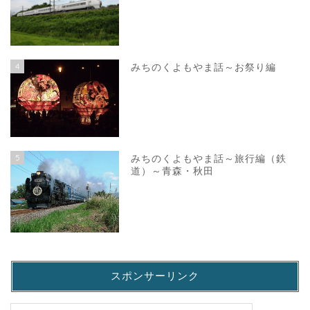
4
みちのくよもやま話～お祭り編
5
みちのくよもやま話～旅行編（鉄
道）～青森・秋田
スポンサーリンク