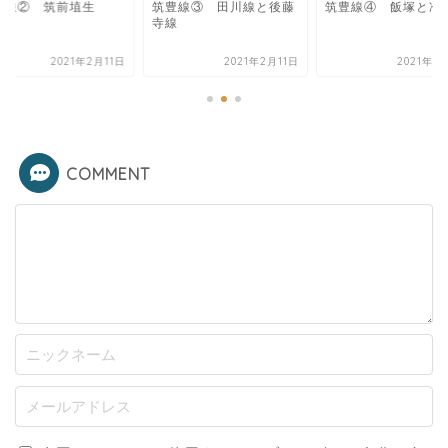
豊線② 筑前埴生
筑豊線③ 田川線と後藤
筑豊線④ 飯塚と冷
寺線
2021年2月11日
2021年2月11日
2021年2
COMMENT