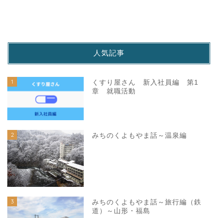
人気記事
1
くすり屋さん 新入社員編 第1
章 就職活動
2
みちのくよもやま話～温泉編
3
みちのくよもやま話～旅行編（鉄
道）～山形・福島